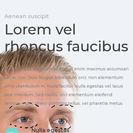
Aenean suscipit
Lorem vel
rhoncus faucibus
Odio ultrices ut. Etiam ac erat ut enim maximus accumsan
vel ac nisl. Duis feugiat bibendum orci, non elementum
urna vestibulum in. Nulla facilisi. Nulla egestas vel lacus
sed interdum. Sed mollis, orci elementum eleifend
tempor, nunc libero porttitor tellus, vel pharetra metus
dolor.
Nulla egestas